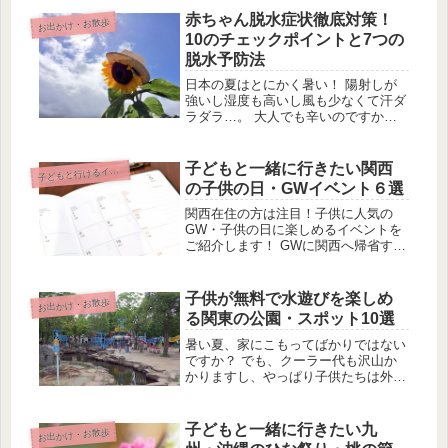
う！ 北海道で子どもと一緒に行ける
赤ちゃん脱水症状徹底対策！
お出かけ・お散歩
花見・桜のイベント5選をご紹介しま
10のチェックポイントと7つの
す...
脱水予防法
日本の夏はとにかく暑い！ 陽射しが
強いし湿度も高いし風も少なくて汗ダ
ラダラ…。 大人でも辛いのですか
ら、体の小さい赤ちゃんはもっと大変
なことでしょう。 これだけ暑いと怖
いのが赤ちゃんの脱水症状です。 体
子どもと一緒に行きたい関西
どもと行けるイベント情報
子
調を崩したり機嫌が悪くなったり…最
の子供の日・GWイベント６選
悪の...
関西在住の方は注目！子供に人気の
GW・子供の日に楽しめるイベントを
ご紹介します！ GWに関西へ帰省する
といった方も要チェック。色々な種類
のイベントがあるのでぜひ楽しんでみ
てくださいね！兵庫県・GWカーニバ
子供が無料で水遊びを楽しめ
お出かけ・お散歩
ル2015場所・兵庫県神戸市中央区北...
る関東の公園・スポット10選
暑い夏、家にこもってばかりではない
ですか？ でも、クーラー代も沢山か
かりますし、やっぱり子供たちは外で
遊びたいですよね。 そこで、関東で
無料で水遊びができるスポットをご紹
介します！ 今年の夏は、お得に節電
子どもと一緒に行きたい九
お出かけ・お散歩
しながら、楽しく水遊びをしましょ