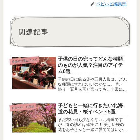
ベビハピ編集部
関連記事
子供の日の兜ってどんな種類
季節の行事について
のものが人気？注目のアイテ
ム6選
子供の日に飾る兜や五月人形は、どん
な種類にすればいいのかな...。 兜・
飾り・五月人形と言っても、非常に
色々な種類があって悩んでしまいま
す。 買ってくれる両親たちが、「ど
れがいいか選んでおいて」と言ってく
子どもと一緒に行きたい北海
お出かけ・お散歩
る場合も考えられますし、そろそろ見
道の花見・桜イベント5選
て...
まだ寒い日も少なくない北海道です
が、春の訪れは確実に！ 美しい桜の
花をお子さんと一緒に愛でてはいかが
でしょうか♪ ドライブや春休み・GW
の旅行を兼ねて、お花見に行きましょ