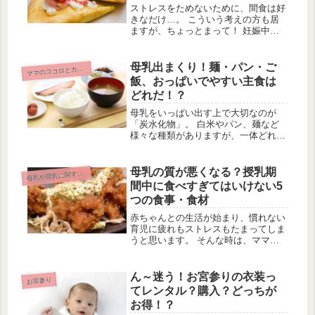
ストレスをためないために、間食は好
きなだけ…。 こういう考えの方も居
ますが、ちょっとまって！ 妊娠中の
間食は気を付けないと妊婦の体はもち
ろん、胎児にも悪影響が及ぶかもしれ
ません！ そこで、必ず知っておいて
母乳出まくり！麺・パン・ご
マ
マのココロとカラダ
ほしい、妊婦の間食でやってはいけな
飯、おっぱいでやすい主食は
い...
どれだ！？
母乳をいっぱい出す上で大切なのが
「炭水化物」。 白米やパン、麺など
様々な種類がありますが、一体どれが
母乳にとっていいの？白米がおすすめ
です！母乳に良いとされる主食はずば
り「白米」です。 日本人だからお米
母乳の質が悪くなる？授乳期
母
乳や授乳に関すること
は食べ慣れているし、なんとなくわか
間中に食べすぎてはいけない5
るけ...
つの食事・食材
赤ちゃんとの生活が始まり、慣れない
育児に疲れもストレスもたまってしま
うと思います。 そんな時は、ママも
好きなものを思いっきり食べて、スト
レス発散したいですよね。 でも、授
乳中は「何でも好きなだけ食べてイ
ん～迷う！お宮参りの衣装っ
お宮参り
イ」というわけではありません。 実
てレンタル？購入？どっちが
は食...
お得！？