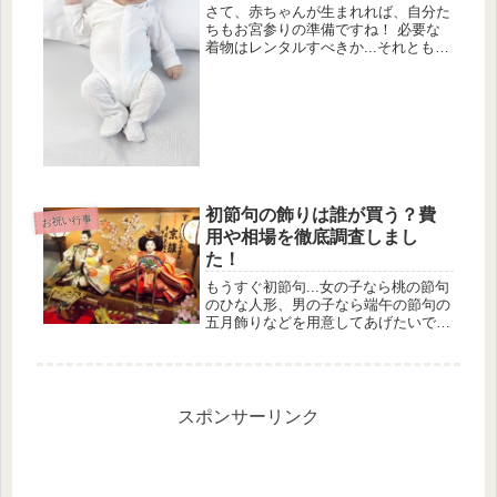
さて、赤ちゃんが生まれれば、自分た
ちもお宮参りの準備ですね！ 必要な
着物はレンタルすべきか...それとも購
入するのか...。 みんなはどんな風に
お宮参りの衣装を用意したのか、調査
してみました！昔ながらのお宮参りの
風習お宮参りでは、赤ちゃんに...
初節句の飾りは誰が買う？費
お祝い行事
用や相場を徹底調査しまし
た！
もうすぐ初節句...女の子なら桃の節句
のひな人形、男の子なら端午の節句の
五月飾りなどを用意してあげたいです
ね。 そこで気になるのが、初節句の
飾りは誰が買うべきなのか？という点
です。 また、費用や相場、みんなが
どのくらいの値段のものを買ってい...
スポンサーリンク