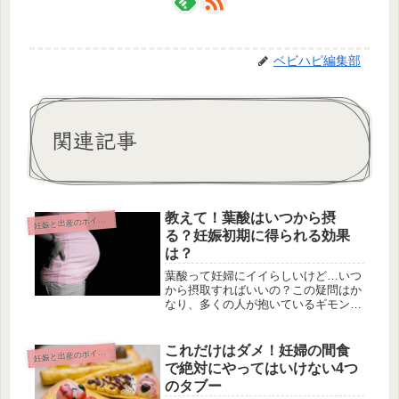
ベビハピ編集部
関連記事
教えて！葉酸はいつから摂
妊
娠と出産のポイント
る？妊娠初期に得られる効果
は？
葉酸って妊婦にイイらしいけど…いつ
から摂取すればいいの？この疑問はか
なり、多くの人が抱いているギモンで
はないでしょうか。また、気になるの
は妊娠初期に得られるその効果ですよ
ね。良いとは聞いていても、具体的な
これだけはダメ！妊婦の間食
妊
娠と出産のポイント
メリットがわからないと摂取するのも
で絶対にやってはいけない4つ
面...
のタブー