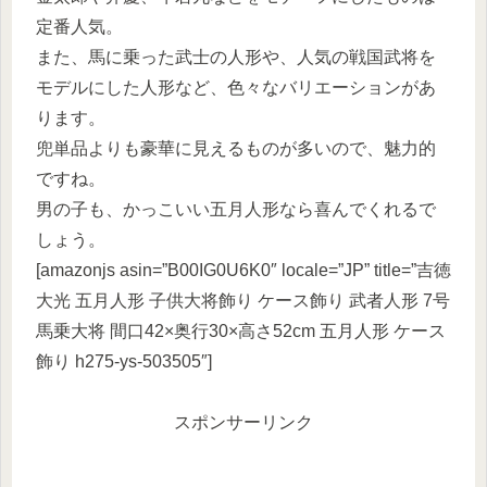
定番人気。
また、馬に乗った武士の人形や、人気の戦国武将を
モデルにした人形など、色々なバリエーションがあ
ります。
兜単品よりも豪華に見えるものが多いので、魅力的
ですね。
男の子も、かっこいい五月人形なら喜んでくれるで
しょう。
[amazonjs asin=”B00IG0U6K0″ locale=”JP” title=”吉徳
大光 五月人形 子供大将飾り ケース飾り 武者人形 7号
馬乗大将 間口42×奥行30×高さ52cm 五月人形 ケース
飾り h275-ys-503505″]
スポンサーリンク