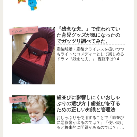
で、子供たちも連れていきたい注目の
節分イベントをご紹介します！ 自分
の住んでいる県のイベントは知ってい
るけど、隣の県のイベントは知らな
い....
『残念な夫。』で使われてい
ベビハピ！ニュース
た育児グッズが気になったの
でガッツリ調べてみた。
産後離婚・産後クライシスを扱いつつ
もライトなコメディーとして楽しめる
ドラマ『残念な夫。』 視聴率は9.4％
と昨今のドラマ不人気事情から考えれ
ばそこそこの数字なのではないでしょ
うか。 育児をされている方はもちろ
ん、男女の気持ちのすれ違いなどに...
歯並びに影響しにくいおしゃ
年齢別育児
ぶりの選び方｜歯並びを守る
ための正しい知識と管理法
おしゃぶりを使用することで「歯並び
に悪影響が出るのでは？」「使い続け
ると将来的に問題があるのでは？」と
いった心配をする方も多いでしょう。