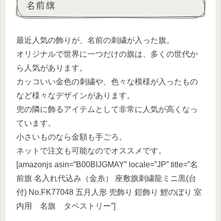
名前旗
最近人気の飾りが、名前の刺繍が入った旗。
オリジナルで世界に一つだけの旗は、多くの世代か
ら人気があります。
カッコいい金色の刺繍や、色々な模様が入ったもの
など様々なデザインがあります。
兜の隣に飾るアイテムとして非常に人気が高くなっ
ています。
小さいものなら金額も手ごろ。
ネットで注文も可能なのでオススメです。
[amazonjs asin=”B00BIJGMAY” locale=”JP” title=”名
前旗 名入れ代込み（金糸） 座敷旗刺繍龍ミニ黒(台
付) No.FK77048 五月人形 兜飾り 鎧飾り 鯉のぼり 室
内用 名旗 タペストリー”]