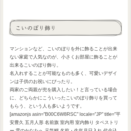
こいのぼり飾り
マンションなど、こいのぼりを外に飾ることが出来
ない家庭で人気なのが、小さくお部屋に飾ることが
出来るこいのぼり飾り。
名入れすることが可能なものも多く、可愛いデザイ
ンは子供のお祝いにぴったり。
両家のご両親が兜を購入したい！と言っている場合
に、どちらかにこういったこいのぼり飾りを買って
もらう、という人も多いようです。
[amazonjs asin=”B00C6W8RSC” locale=”JP” title=”平
安豊久 五月人形 名前旗 室内用 室内飾り タペストリ
ー 雲のかなたへ 元気鯉 名前・生年月日入れ 代金込