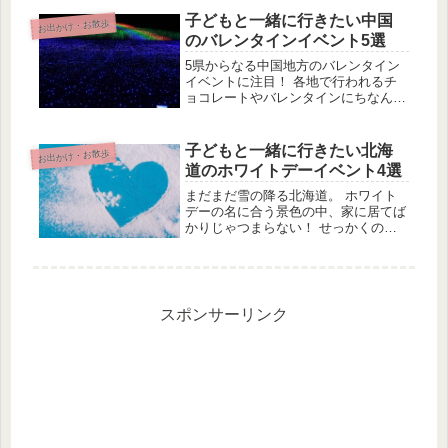
一方で、赤ちゃんが泣き止まずに困っ
ている時や、寝かしつけがうまくいか
子どもと一緒に行きたい中国
お出かけ・お散歩
ない時、おしゃぶりが頼りになること
のバレンタインイベント5選
も...
5県からなる中国地方のバレンタイン
イベントに注目！ 各地で行われるチ
ョコレートやバレンタインにちなんだ
イベントに子供たちと参加してみまし
ょう。 自分の県でなくても近くの県
なら行ってみてもいいかも！ バレン
子どもと一緒に行きたい北海
お出かけ・お散歩
タインイベントにみんなで遠出もオス
道のホワイトデーイベント4選
ス...
まだまだ雪の降る北海道。 ホワイト
デーの名に合う景色の中、家に居てば
かりじゃつまらない！ せっかくのイ
ベントなので、ぜひお出かけをしてホ
ワイトデーイベントを楽しみましょ
う！ 北海道ならではの美味しいスイ
ーツに舌鼓を打つのも良し！ウィンタ
ース...
スポンサーリンク