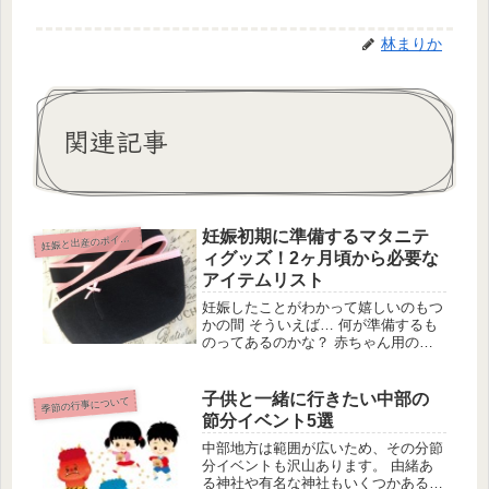
林まりか
関連記事
妊娠初期に準備するマタニテ
妊
娠と出産のポイント
ィグッズ！2ヶ月頃から必要な
アイテムリスト
妊娠したことがわかって嬉しいのもつ
かの間 そういえば… 何が準備するも
のってあるのかな？ 赤ちゃん用のオ
ムツとか服ってもう必要？ なんてお
悩みではありませんか？ 妊娠2ヶ月～
4ヶ月くらいのこれからママになる人
子供と一緒に行きたい中部の
季節の行事について
必見！ 今回は妊娠初期に 必要に...
節分イベント5選
中部地方は範囲が広いため、その分節
分イベントも沢山あります。 由緒あ
る神社や有名な神社もいくつかあるの