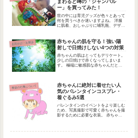
まわると噂の「ジャンパル
夏...
ー」を買ってみた！
世の中には育児グッズが色々とあって
何を買うべきか迷いますよね。 洋服
に肌着、おしゃぶりに哺乳瓶、デザイ
ン・機能重視なのかお値段で選ぶの
か…。 色々あって困っちゃいますけ
ど、「似合うかな」「使ってくれるか
赤ちゃんの肌を守る！強い陽
お出かけ・お散歩
な」なんて考えながら迷うのもまた育
射しで日焼けしない4つの対策
児の...
赤ちゃんの肌はとってもデリケート。
少しの日焼けで赤くなってしまいま
す。 極端に敏感肌な赤ちゃんだと、
肌が荒れてしまうこともあります。
そこで大事なのが、赤ちゃんの肌を守
るためにできること。 強い日差しに
赤ちゃんに絶対に着せたい人
よる赤ちゃんへの肌のダメージを軽減
季節の行事について
させ...
気のバレンタインコスプレ・
着ぐるみ5選
バレンタインのイベントをより楽しむ
ため、写真撮影で可愛く赤ちゃんを撮
影するために必要な衣装。 赤ちゃん
だからこそ着せられるコスプレ衣装は
ぜひチェックしておきたいイベントア
イテムですね。 絶対着せたい！と思
っちゃう、人気のバレンタインにぴっ