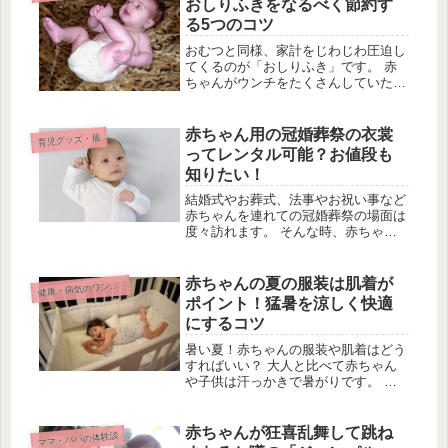
おしりふきをなるべく節約す
る5つのコツ
おむつと同様、家計をじわじわ圧迫し
てくるのが「おしりふき」です。 赤
ちゃんがウンチをたくさんしていた
ら、枚数を気にせずにおもいっきり使
ってしまいたいのが本音。 ケチケチ
使わなくても、ストレスの溜まらない
赤ちゃん用の冠婚葬祭の衣裳
育児グッズ・服
節約方法をご紹介していきたいと思い
ってレンタル可能？お値段も
ます...
知りたい！
結婚式やお葬式、法事やお祝い事など
赤ちゃんを連れての冠婚葬祭の場面は
度々訪れます。 そんな時、赤ちゃん
の服装はどうしたらいいのでしょう
か。 「たった1回のためにフォーマル
な衣装やベビードレスを買うものもっ
赤ちゃんの夏の服装は肌着が
康・病気のワンポイント
健
たいない気がする...」 なんて思う...
ポイント！猛暑を涼しく快適
にするコツ
暑い夏！赤ちゃんの服装や肌着はどう
すればいい？ 大人と比べて赤ちゃん
や子供は汗っかきで暑がりです。 体
もまだできていないので、体調を崩し
たり汗疹などの肌トラブルも心配です
よね…。 暑いからって薄着にすれば
赤ちゃんが狂喜乱舞して跳ね
ママ・パパの体験談
いいの？肌着はつけなくていいの？