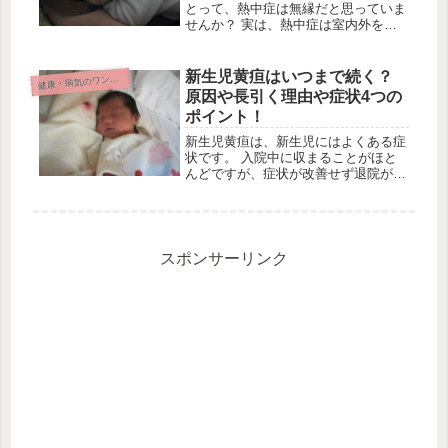
とって、熱中症は無縁だと思っていま
せんか？ 実は、熱中症は室内外を問
わずに起こる病気で、熱によって様々
な体の不調を起こします。 では、赤
ちゃんが熱中症になってしまう原因と
新生児黄疸はいつまで続く？
康・病気のワンポイント
健
はどのようなものなのか？ご紹介した
原因や長引く理由や症状4つの
い...
ポイント！
新生児黄疸は、新生児にはよくある症
状です。 入院中に収まることがほと
んどですが、症状が改善せず退院が先
送りになることもよくあるようです。
また、退院後も皮膚の黄色さが目立っ
たままだと、ママとしては少し心配に
なってしまいますよね。 今回は、
新...
スポンサーリンク