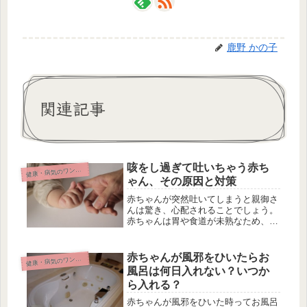
鹿野 かの子
関連記事
咳をし過ぎて吐いちゃう赤ち
康・病気のワンポイント
健
ゃん、その原因と対策
赤ちゃんが突然吐いてしまうと親御さ
んは驚き、心配されることでしょう。
赤ちゃんは胃や食道が未熟なため、吐
いてしまうことがよくありますが、ミ
ルクや食事に関係なく咳をし過ぎて吐
くこともあります。 赤ちゃんはなぜ
赤ちゃんが風邪をひいたらお
康・病気のワンポイント
健
吐くほど咳をしてしまうのか、その
風呂は何日入れない？いつか
原...
ら入れる？
赤ちゃんが風邪をひいた時ってお風呂