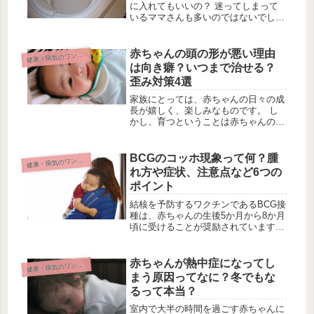
に入れてもいいの？ 迷ってしまって
いるママさんも多いのではないでしょ
うか。 赤ちゃんは新陳代謝が良いで
すし、おむつかぶれの予防のためにも
できれば入浴させたいところ。 で
赤ちゃんの頭の形が悪い理由
康・病気のワンポイント
健
も、お風呂に入れたことで症状が悪化
は向き癖？いつまで治せる？
した...
歪み対策4選
家族にとっては、赤ちゃんの日々の成
長が嬉しく、楽しみなものです。 し
かし、育つということは赤ちゃんの体
や成長に伴うたくさんの悩みや心配も
つきものですよね。 ネット上では
日々、ママやパパたちが「赤ちゃんの
BCGのコッホ現象って何？腫
康・病気のワンポイント
健
健康」に関する検索をしています。
れ方や症状、注意点など6つの
そん...
ポイント
結核を予防するワクチンであるBCG接
種は、赤ちゃんの生後5か月から8か月
頃に受けることが奨励されています。
このBCG接種後にちょっと気になるキ
ーワードに「コッホ現象」というもの
があります。 接種部位が短期間で腫
赤ちゃんが熱中症になってし
康・病気のワンポイント
健
れ上がったり膿んだりしてしま...
まう原因ってなに？冬でもな
るって本当？
室内で大半の時間を過ごす赤ちゃんに