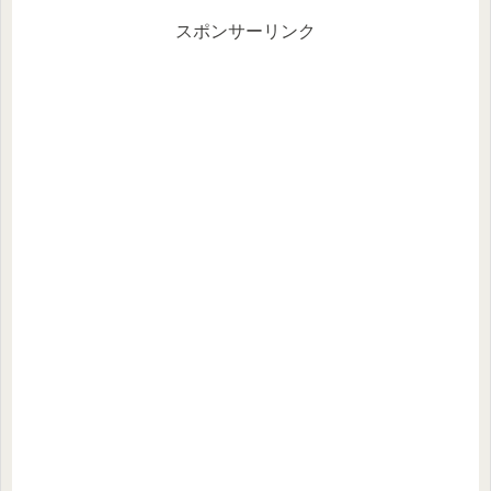
のことはついついおろそかになってし
ま...
スポンサーリンク