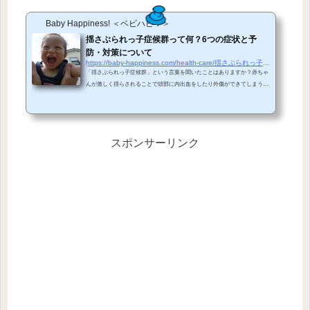
Baby Happiness! ＜ベビハピ！＞
揺さぶられっ子症候群って何？6つの症状と予
防・対策について
https://baby-happiness.com/health-care/揺さぶられっ子症候群の症状と予防・対策
「揺さぶられっ子症候群」という言葉を聞いたことはありますか？赤ちゃ
んが激しく揺らされることで頭部に内出血をしたり外傷ができてしまうこ
とを言います。小さな赤ちゃんがいる家庭はぜひとも知っておくべき症状
です。どのような症状があるのか、予防や対策はどうすればいいのか、普
通にあやすのもダメなの？揺さぶられっ子症候群の様々な疑問についてご
説明していきます！揺さぶられっ子症候群って何？？生後6か月以内の新
スポンサーリンク
生児や乳児を過度に揺することで、内出血や外傷などが発生することをい
います。首すわりと揺さぶられっ子症候...