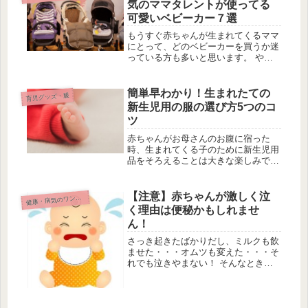
気のママタレントが使ってる
可愛いベビーカー７選
もうすぐ赤ちゃんが生まれてくるママ
にとって、どのベビーカーを買うか迷
っている方も多いと思います。 やっ
ぱり憧れの芸能人ママが使っていると
いうベビーカーも気になりますよ
ね！？ ママタレントも使っている可
簡単早わかり！生まれたての
育児グッズ・服
愛いベビーカー・ベビーグッズをご紹
新生児用の服の選び方5つのコ
介いた...
ツ
赤ちゃんがお母さんのお腹に宿った
時、生まれてくる子のために新生児用
品をそろえることは大きな楽しみでも
あります。 中でもお洋服選びはどん
なものを着せようかと、大変楽しいも
のです。 生まれてくる赤ちゃんのた
【注意】赤ちゃんが激しく泣
康・病気のワンポイント
健
めに新生児用の服の選び方のコツを知
く理由は便秘かもしれませ
り、...
ん！
さっき起きたばかりだし、ミルクも飲
ませた・・・オムツも変えた・・・そ
れでも泣きやまない！ そんなときは
便秘の可能性を疑ってみましょう。お
腹が張って気持ち悪いときお腹が張っ
て気持ち悪いときでも、泣くことがあ
ります。 赤ちゃんのお腹を触ってみ