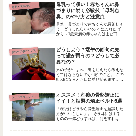
母乳って凄い！赤ちゃんの鼻
て...
康・病気のワンポイント
健
づまりに効く必殺技「母乳点
鼻」のやり方と注意点
鼻水・鼻づまりで赤ちゃんが息苦しそ
う…どうしたらいいの？ 生まれたば
かり～1歳未満の赤ちゃんはまだ口呼
吸が上手くできません。 鼻水や鼻づ
まりのせいで 睡眠がうまくできな
い、浅くなる 母乳やミルクをうまく
どうしよう？端午の節句の兜
季節の行事について
飲めない 細菌のせいで中耳炎に 機嫌
って誰が買うの？どうして必
が...
要なの？
男の子が生まれ、春を迎えたら考えな
くてはならないのが"兜"のこと。 この
時期になるとお店に並び始めますよ
ね。 １人に１つ、ほとんどの家庭で
買われるものですが、買うのは母方の
両親なのか父方の両親なのか... そも
オススメ！産後の骨盤矯正に
マ
マのココロとカラダ
そも、兜はどうして必要なのかを...
イイ！と話題の矯正ベルト6選
「産後はどうやら骨盤矯正を意識した
方がいいらしい」。 そう耳にはする
ものの一体どうすれば、何をすればい
いのでしょうか？ 骨盤矯正を意識し
た体操などもありますが、産後は慣れ
ない育児、家事と大変な時期。 自分