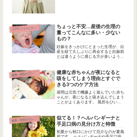
現在痛みに悩んでいる人や、これか
ら...
ちょっと不安…産後の生理の
マ
マのココロとカラダ
量ってこんなに多い・少ない
もの？
妊娠をきっかけにとまった生理が、出
産を経て久しぶりに再会すると妊娠前
とは違うように感じる方が多いようで
す。 産後の生理ってこんなに量が多
いの？または少ないの？ 出産をきっ
かけに生理の経血の量に変化があるこ
健康な赤ちゃんが夜になると
康・病気のワンポイント
健
とは珍しくありません。 放っておか
咳をしてしまう理由とすぐで
ず...
きる3つのケア方法
昼間は元気で機嫌よく遊んでいた赤ち
ゃんが、夜になると咳き込んでしまう
ことがよくあります。 風邪をひいた
のかと心配していると、昼間はまた元
気に過ごしている、なんてことも。
熱や鼻水もなく、夜の咳だけでは小児
似てる！？ヘルパンギーナと
康・病気のワンポイント
健
科への受診を迷うところだと思いま
手足口病の見分け方と特徴
す。...
初夏から秋口にかけて厄介なのが夏風
邪です。 ヘルパンギーナや手足口病