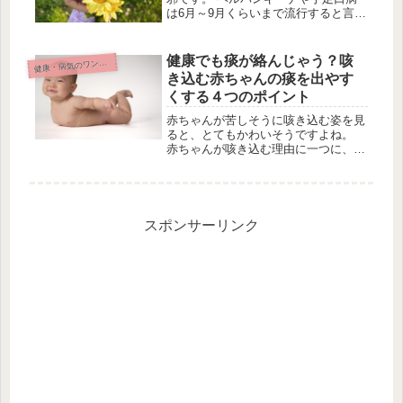
は6月～9月くらいまで流行すると言わ
れています。 両方とも「夏風邪」
と、ひとくくりにされていますが、実
は症状に違いがあります。 ヘルパン
健康でも痰が絡んじゃう？咳
康・病気のワンポイント
健
ギーナと手足口病の見分け方、それぞ
き込む赤ちゃんの痰を出やす
れ...
くする４つのポイント
赤ちゃんが苦しそうに咳き込む姿を見
ると、とてもかわいそうですよね。
赤ちゃんが咳き込む理由に一つに、痰
が関係していることはご存じでしょう
か。 大人でも痰が絡むと不快で、痰
を出そうと咳払いをしますが、赤ちゃ
んはこの痰がうまく外に出せません。
...
スポンサーリンク