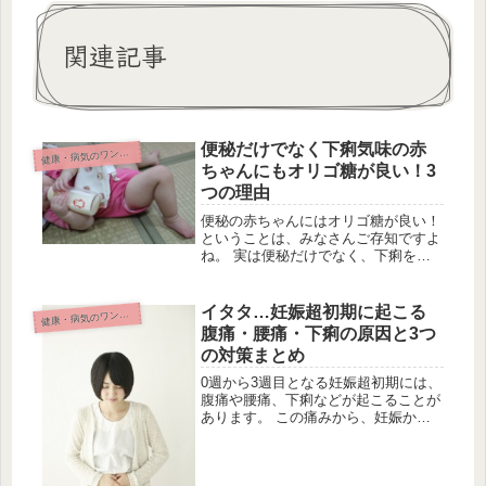
関連記事
便秘だけでなく下痢気味の赤
康・病気のワンポイント
健
ちゃんにもオリゴ糖が良い！3
つの理由
便秘の赤ちゃんにはオリゴ糖が良い！
ということは、みなさんご存知ですよ
ね。 実は便秘だけでなく、下痢をし
ている赤ちゃんにもオリゴ糖が効果的
だって知っていますか？ 「オリゴ糖
を与えたら余計下痢するのでは？」
イタタ…妊娠超初期に起こる
康・病気のワンポイント
健
「オリゴ糖摂取量の目安は？」といっ
腹痛・腰痛・下痢の原因と3つ
た...
の対策まとめ
0週から3週目となる妊娠超初期には、
腹痛や腰痛、下痢などが起こることが
あります。 この痛みから、妊娠か
も・・・？と気がつく人も。 妊娠が
解っているなら、なおさらこの痛みの
原因と対策方法が知りたいですよね。