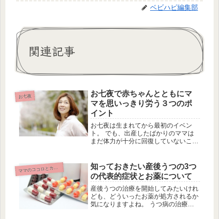
ベビハピ編集部
関連記事
お七夜で赤ちゃんとともにマ
お七夜
マを思いっきり労う３つのポ
イント
お七夜は生まれてから最初のイベン
ト。 でも、出産したばかりのママは
まだ体力が十分に回復していないこと
が多いですね。 退院日にお七夜を行
うという場合が多いため負担になって
しまうこともあるのではないでしょう
知っておきたい産後うつの3つ
マ
マのココロとカラダ
か。 特に高齢出産や帝王切開などは
の代表的症状とお薬について
産後...
産後うつの治療を開始してみたいけれ
ども、どういったお薬が処方されるか
気になりますよね。 うつ病の治療は
基本的に「抗うつ剤」と「精神安定