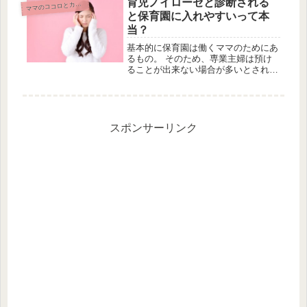
育児ノイローゼと診断される
マ
マのココロとカラダ
ーのやり方をご紹介いたします！抜け
と保育園に入れやすいって本
毛が...
当？
基本的に保育園は働くママのためにあ
るもの。 そのため、専業主婦は預け
ることが出来ない場合が多いとされて
います。 ですが、育児ノイローゼと
診断された場合は例外で保育園に入れ
やすくなると言われています。 その
詳しい内容についてご紹介します。保
育...
スポンサーリンク