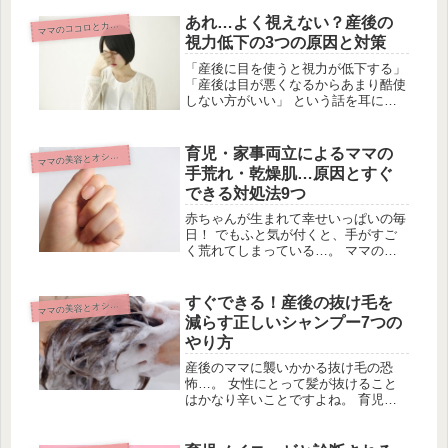
剤」が投薬されることが多いです。
産後うつの症状と治療について良く知
あれ…よく視えない？産後の
マ
マのココロとカラダ
ったうえで、通院したいですね。産後
視力低下の3つの原因と対策
うつ...
「産後に目を使うと視力が低下する」
「産後は目が悪くなるからあまり酷使
しない方がいい」 という話を耳にし
たことはありませんか？「出産と視力
が関係あるの？」と不思議に感じてい
る方もいるでしょう。 逆に、産後に
育児・家事両立によるママの
マ
マの美容とオシャレ
テレビを見たり運転をしている時に
手荒れ・乾燥肌…原因とすぐ
「...
できる対処法9つ
赤ちゃんが生まれて幸せいっぱいの毎
日！ でもふと気が付くと、手がすご
く荒れてしまっている…。 ママの手
は家事や育児の両立によってとても酷
使されています。 家事をするだけで
も手あれが起こるのに、さらに育児を
すぐできる！産後の抜け毛を
マ
マの美容とオシャレ
しているとママの手は休む暇もありま
減らす正しいシャンプー7つの
せ...
やり方
産後のママに襲いかかる抜け毛の恐
怖…。 女性にとって髪が抜けること
はかなり辛いことですよね。 育児ス
トレスやホルモンのバランスなど理由
は様々あるようです。 今回は、産後
の抜け毛を減少させる正しいシャンプ