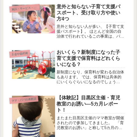
し、暑さ対策もできて子供も大喜び！
意外と知らない子育て支援パ
設・サービス・支援について
施
どんな場所で水遊びが出来るかチェッ
スポート、受け取り方や使い
クし...
方4つ
意外と知らない人が多い、【子育て支
援パスポート】。 ほとんど全国の自
治体で行われているこの事業は、パス
ポートを使うことで様々なお店で割引
サービスなどを受けることが出来ると
いうものです。 とってもお得なこの
おいくら？新制度になった子
お金や節約術
制度を利用しない手はありません！
育て支援で保育料はどれくら
受...
いになる？
新制度になり、保育料が変わる自治体
もあります。 では、保育料は具体的
にいくらぐらいになるのでしょう
か・・・気になる保育料事情について
調べてみました！自治体によって大き
く違う保育料は幼稚園・保育園・認定
【体験記】目黒区主催・育児
ママ・パパの体験談
こども園によって大きく違いますが、
教室のお誘い―5カ月レポー
自治...
ト！
またまた目黒区主催のママ教室が開催
されたので参加してきました。 「育
児教室のお誘い」と称して5カ月の赤
ちゃんをもつママを対象とした教室で