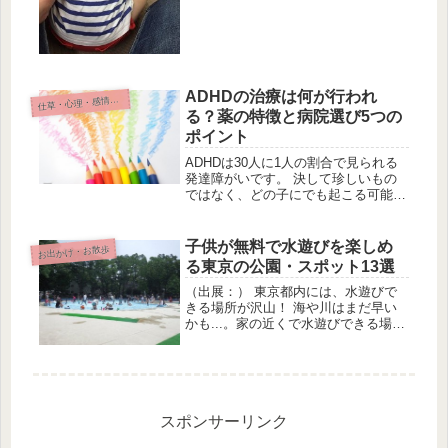
す。 5カ月といえば離乳食や赤ちゃん
がだんだん動き始まる始まるタイミン
グ。 離乳食の試食もあって沢山...
ADHDの治療は何が行われ
仕
草・心理・感情・情緒
る？薬の特徴と病院選び5つの
ポイント
ADHDは30人に1人の割合で見られる
発達障がいです。 決して珍しいもの
ではなく、どの子にでも起こる可能性
があります。 大切なのはADHDへの理
解と正しい治療です。 何かと周囲か
ら誤解を受けやすく、本人も社会生活
子供が無料で水遊びを楽しめ
お出かけ・お散歩
に悩みを生じやすいADHD。...
る東京の公園・スポット13選
（出展：） 東京都内には、水遊びで
きる場所が沢山！ 海や川はまだ早い
かも...。家の近くで水遊びできる場所
が知りたい！ そんな方にオススメの
遊び場をご紹介します。 クーラー代
も節約できて、子供たちと楽しく遊べ
て、いいことづくめの水遊びスポッ...
スポンサーリンク