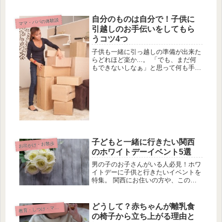
ことでぐずってしまったり、「行きた
くない！」なんて言い出してしま
う...。 というトラブルにあったこと
自分のものは自分で！子供に
ママ・パパの体験談
はありませんか？ 仕儀とをしている
引越しのお手伝いをしてもら
マ...
うコツ4つ
子供も一緒に引っ越しの準備が出来た
らどれほど楽か...。 「でも、まだ何
もできないしなぁ」と思って何も手伝
わせていないという人、結構多いんで
す。子供を放っておいて準備をしてい
ると、途中で「遊ぼう～」と邪魔しに
きたりしちゃいますよね...。 ...
子どもと一緒に行きたい関西
お出かけ・お散歩
のホワイトデーイベント5選
男の子のお子さんがいる人必見！ホワ
イトデーに子供と行きたいイベントを
特集。 関西にお住いの方や、この時
期関西を訪れる予定がある人は要チェ
ック！ 子供たちと一緒にホワイトデ
ーをイベントでより楽しみましょ
どうして？赤ちゃんが離乳食
育・しつけ・マナーのコツ
教
う！ 大阪・ホワイトデー工作 ロボチ
の椅子から立ち上がる理由と
ッチ...