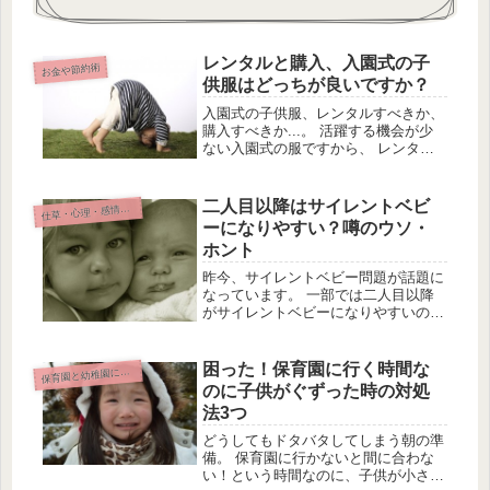
レンタルと購入、入園式の子
お金や節約術
供服はどっちが良いですか？
入園式の子供服、レンタルすべきか、
購入すべきか...。 活躍する機会が少
ない入園式の服ですから、 レンタル
するか購入するかはかなりの悩みどこ
ろ。 そこで、入園式の子供服をみん
なはレンタルしているのか購入してい
二人目以降はサイレントベビ
仕
草・心理・感情・情緒
るのか、 どういった場所でレンタ...
ーになりやすい？噂のウソ・
ホント
昨今、サイレントベビー問題が話題に
なっています。 一部では二人目以降
がサイレントベビーになりやすいので
は？と言われているようですね。 ど
うしてそう言われるようになったの
か、その原因とその真偽について調査
困った！保育園に行く時間な
保
育園と幼稚園について
してみました！ 二人目以降希望の方
のに子供がぐずった時の対処
や、...
法3つ
どうしてもドタバタしてしまう朝の準
備。 保育園に行かないと間に合わな
い！という時間なのに、子供が小さな