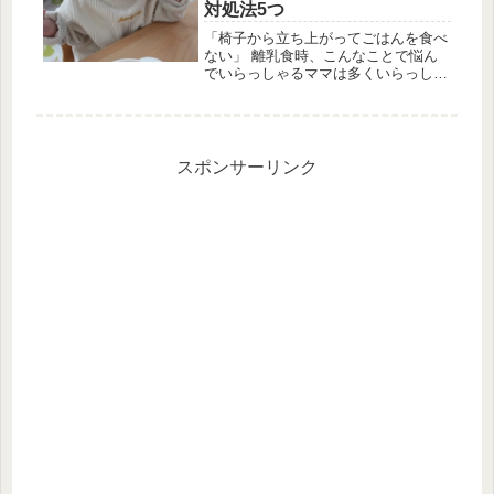
対処法5つ
「椅子から立ち上がってごはんを食べ
ない」 離乳食時、こんなことで悩ん
でいらっしゃるママは多くいらっしゃ
いますね。 「このまま食べないと栄
養が足らなくなり大事に到るので
は・・？」と心配される方もおられる
ことでしょう。 もっとご飯に集中し
て欲し...
スポンサーリンク