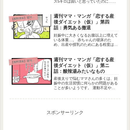
ス5キロは固いと思っていたのに…ム
ムムッ…ですね（汗） 今回は退院後
の体重測定の驚きの結果と母乳に関す
るお話です。 意外な体重推移そして
週刊ママ・マンガ「恋する産
無料漫画】週刊ママ・マンガ
【
産後ダイエットに向けたもの先生の不
後ダイエット（仮）」第四
安...
話：勇気ある撤退
妊娠中に大きくなるお腹以上に増えて
いる体重…。 赤ちゃんの寝床のた
め、出産や授乳のためにある程度は仕
方ありませんがやっぱり気になります
よね。 ものふみか先生もついに脅威
の15キロ増に突入！ 臨月にお医者さ
週刊ママ・マンガ「恋する産
無料漫画】週刊ママ・マンガ
【
んから言われた衝撃の一言とは？そし
後ダイエット（仮）」第ニ
て...
話：酸辣湯みたいなもの
産後太りで悩むママさんの多くは、妊
娠中の生活習慣に何らかの問題がある
ことが多いようです。 運動不足や食
生活の乱れ、体調不良やストレスによ
る影響など妊娠期の体重増加には様々
な要因があります。 どうやら、もの
ふみか先生も、とあるものが"つわり
ス...
スポンサーリンク