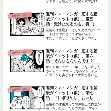
がドサッと増えていて驚くママはけっ
こういるようです。 どうやらここに
も「驚異的な産後の体重増加」に驚か
れた方がいるみたい…！？ Twitterや
週刊ママ・マンガ「恋する産
無料漫画】週刊ママ・マンガ
【
CREM（クリム）で人気のマ...
後ダイエット（仮）」第五
話：受け止めるのも、愛 （物
理）
産前の体重増加、そして産後のダイエ
ットはママにとって永遠の悩み…。
果たして痩せることはできるのでしょ
うか？ 妊娠中に15キロ増を果たし
た、もの先生もついに出産！ 元気な
赤ちゃんを産んだ後に感じた周囲から
週刊ママ・マンガ「恋する産
無料漫画】週刊ママ・マンガ
【
の無償の愛に先生は何を思ったのでし
後ダイエット（仮）」第六
ょ...
話：そんなもんなんです？
帝王切開にてついに第一子を出産した
もの先生！ めちゃくちゃ痛かったの
に翌日から歩かされて大変な思いをさ
れていましたね。 今回はついに「出
産後、初の体重測定」がやってきま
す！ 自分史上初の15キロ増果たした
週間ママ・マンガ「恋する産
無料漫画】週刊ママ・マンガ
【
もの先生、果たして出産によってどれ
後ダイエット（仮）」第七
く...
話：「にぎりめし、おいしい
です。」
産後初の体重測定で想像以上に体重が
減っていなかったもの先生！ マイナ