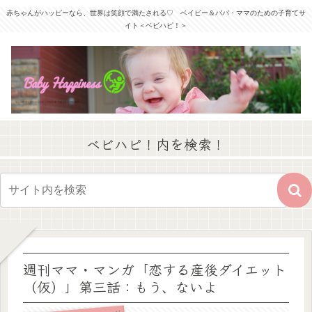
赤ちゃんがハッピーなら、世界は笑顔で満たされる♡ ベイビー＆パパ・ママのための子育てサ
イト＜ベビハピ！＞
ベビハピ！内を検索！
週刊ママ・マンガ「恋する産後ダイエット
（仮）」第三話：もう、ないよ