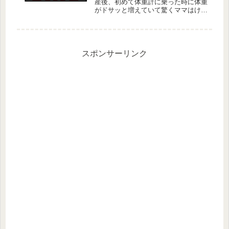
産後、初めて体重計に乗った時に体重
がドサッと増えていて驚くママはけっ
こういるようです。 どうやらここに
も「驚異的な産後の体重増加」に驚か
れた方がいるみたい…！？ Twitterや
CREM（クリム）で人気のマ...
スポンサーリンク