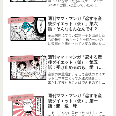
減っていなかったもの先生！ マイナ
ス5キロは固いと思っていたのに…ム
ムムッ…ですね（汗） 今回は退院後
の体重測定の驚きの結果と母乳に関す
るお話です。 意外な体重推移そして
週刊ママ・マンガ「恋する産
無料漫画】週刊ママ・マンガ
【
産後ダイエットに向けたもの先生の不
後ダイエット（仮）」第六
安...
話：そんなもんなんです？
帝王切開にてついに第一子を出産した
もの先生！ めちゃくちゃ痛かったの
に翌日から歩かされて大変な思いをさ
れていましたね。 今回はついに「出
産後、初の体重測定」がやってきま
す！ 自分史上初の15キロ増果たした
週刊ママ・マンガ「恋する産
無料漫画】週刊ママ・マンガ
【
もの先生、果たして出産によってどれ
後ダイエット（仮）」第五
く...
話：受け止めるのも、愛 （物
理）
産前の体重増加、そして産後のダイエ
ットはママにとって永遠の悩み…。
果たして痩せることはできるのでしょ
うか？ 妊娠中に15キロ増を果たし
た、もの先生もついに出産！ 元気な
赤ちゃんを産んだ後に感じた周囲から
週刊ママ・マンガ「恋する産
無料漫画】週刊ママ・マンガ
【
の無償の愛に先生は何を思ったのでし
後ダイエット（仮）」第一
ょ...
話：豪 速 球
「え…こんなに重かったっけ？」 出