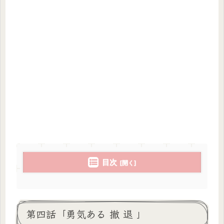
目次
第四話「勇気ある 撤 退 」