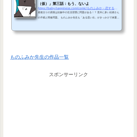
（仮）」第三話：もう、ないよ
https://baby-happiness.com/comic/ものふみか－恋する産後ダイエット（仮）第3話
産後太りの原因は妊娠中の生活習慣に問題がある！？ 意外に多い妊婦さん
の不眠と間食問題。 ものふみか先生も「ある思い出」がきっかけで体重増
加一直線みたい…？ 週間ママ・マンガ「恋する産後ダイエット（仮）」第
三話をご覧ください！第三話「もう、ないよ」 ベビハピ！的解説実はけっ
こう多い妊娠中の不眠と間食の問題。 ものふみか先生もご覧のように
「眠れない」→「不味い思い出」→「間食」→「寝る」→「体重増加」 と
いう見事な悪循環に…。 なぜ妊婦はこういう状況に陥りやすいのでしょう
か？ ポイントを解説していきます。夜、...
ものふみか先生の作品一覧
スポンサーリンク