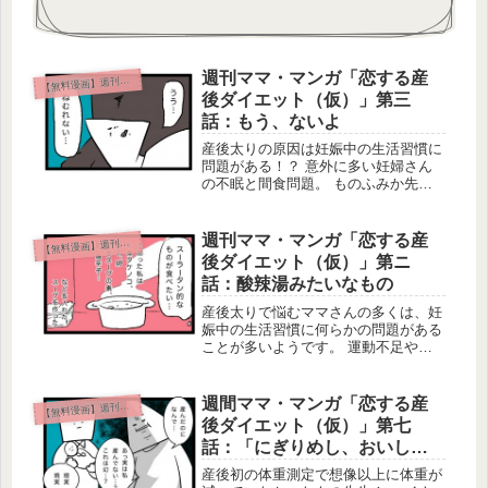
週刊ママ・マンガ「恋する産
無料漫画】週刊ママ・マンガ
【
後ダイエット（仮）」第三
話：もう、ないよ
産後太りの原因は妊娠中の生活習慣に
問題がある！？ 意外に多い妊婦さん
の不眠と間食問題。 ものふみか先生
も「ある思い出」がきっかけで体重増
加一直線みたい…？ 週間ママ・マン
ガ「恋する産後ダイエット（仮）」第
週刊ママ・マンガ「恋する産
無料漫画】週刊ママ・マンガ
【
三話をご覧ください！第三話「もう、
後ダイエット（仮）」第ニ
な...
話：酸辣湯みたいなもの
産後太りで悩むママさんの多くは、妊
娠中の生活習慣に何らかの問題がある
ことが多いようです。 運動不足や食
生活の乱れ、体調不良やストレスによ
る影響など妊娠期の体重増加には様々
な要因があります。 どうやら、もの
週間ママ・マンガ「恋する産
無料漫画】週刊ママ・マンガ
【
ふみか先生も、とあるものが"つわり
後ダイエット（仮）」第七
ス...
話：「にぎりめし、おいしい
です。」
産後初の体重測定で想像以上に体重が