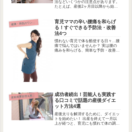
法などいくつかの注意点があります。
たとえば、産後2ヶ月目以降から始め
る、半年間が痩せやすい、骨盤を締め
ると良い…といったものです。 ま
た、帝王切開で出産をした場合には、
育児ママの辛い腰痛を和らげ
康・病気のワンポイント
健
産後ダイエットで注意すべき点があり
る！すぐできる予防法・改善
ま...
法4つ
慣れない育児で体を酷使する日々…腰
痛で悩んではいませんか？ 実は腰の
痛みを和らげる、簡単な予防・改善の
コツがあるんです！ 赤ちゃんの体重
を支えながら前屈みで授乳をする。
抱っこやおんぶをしてお散歩や買い物
に行く。 おむつ替えでたびたび体を
か...
成功者続出！芸能人も実践す
前体重管理＆産後ダイエット
産
る口コミで話題の産後ダイエ
ット方法4選
産後太りを解消するために、ダイエッ
トを始めたい！ 出産を終えて一月以
上が経つと、育児にも慣れて体の調子
も整い始めます。 そろそろ、産後ダ