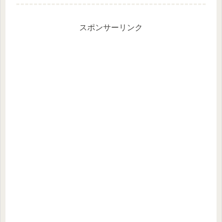
イエットを考える時期ですよね。 妊
娠中にホルモンの影響や運動不足でつ
いた脂肪を落とし、開いた骨盤をギュ
ッ...
スポンサーリンク