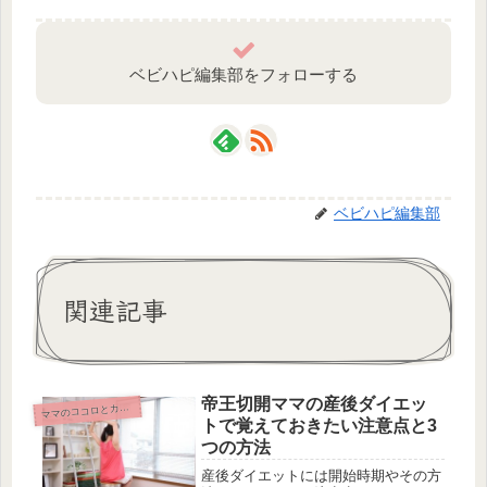
ベビハピ編集部をフォローする
ベビハピ編集部
関連記事
帝王切開ママの産後ダイエッ
マ
マのココロとカラダ
トで覚えておきたい注意点と3
つの方法
産後ダイエットには開始時期やその方