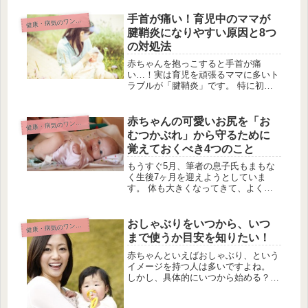
ママもその対応に疲れてしまうことで
しょう。 原因をつきとめて、ママも
手首が痛い！育児中のママが
康・病気のワンポイント
健
赤ちゃんもスッキリしたいですよ
腱鞘炎になりやすい原因と8つ
ね。 ...
の対処法
赤ちゃんを抱っこすると手首が痛
い…！実は育児を頑張るママに多いト
ラブルが「腱鞘炎」です。 特に初出
産のママに多い傾向があるようです。
一度でも腱鞘炎になると癖になり、赤
ちゃんを抱っこするだけでも痛みを伴
赤ちゃんの可愛いお尻を「お
康・病気のワンポイント
健
います。 これから育児本番というと
むつかぶれ」から守るために
きに...
覚えておくべき4つのこと
もうすぐ5月、筆者の息子氏もまもな
く生後7ヶ月を迎えようとしていま
す。 体も大きくなってきて、よく食
べるしオシッコやウンチの量も増えて
きました。 ところで、最近暖かくな
ってきたせいか、最近ちょっとだけお
おしゃぶりをいつから、いつ
康・病気のワンポイント
健
むつ替えの時に「ムワッ」としてきま
まで使うか目安を知りたい！
す。...
赤ちゃんといえばおしゃぶり、という
イメージを持つ人は多いですよね。
しかし、具体的にいつから始める？い
つまでやるの？という疑問もあるかも
しれません。 赤ちゃんにおしゃぶり