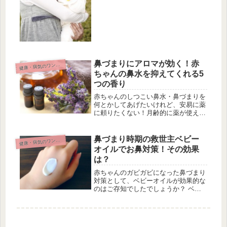
を与える時期の目安について考えてみ
ましょう。なぜ赤ちゃんはおしゃぶり
を...
鼻づまりにアロマが効く！赤
康・病気のワンポイント
健
ちゃんの鼻水を抑えてくれる5
つの香り
赤ちゃんのしつこい鼻水・鼻づまりを
何とかしてあげたいけれど、安易に薬
に頼りたくない！月齢的に薬が使えな
い…というママも多いですよね。 そ
んな場合はアロマテラピーを試してみ
るのはいかがでしょうか？ 赤ちゃん
鼻づまり時期の救世主ベビー
康・病気のワンポイント
健
の鼻水を抑えるために、役立つ5つの
オイルでお鼻対策！その効果
香...
は？
赤ちゃんのガビガビになった鼻づまり
対策として、ベビーオイルが効果的な
のはご存知でしたでしょうか？ ベビ
ーオイルの効果・効能を含めて、鼻づ
まり対策としてオススメの使用方法を
ご紹介したいと思います。鼻づまりは
炎症のもとです！赤ちゃんの鼻の穴は