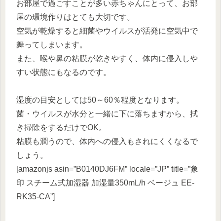
お部屋で過ごすことが多い赤ちゃんにとって、お部
屋の環境作りはとても大切です。
空気が乾燥すると細菌やウイルスが活発に空気中で
舞ってしまいます。
また、喉や鼻の粘膜が乾きやすく、体内に侵入しや
すい状態にもなるのです。
湿度の目安としては50～60％程度となります。
菌・ウイルスが水分と一緒に下に落ちますから、拭
き掃除をするだけでOK。
粘膜も潤うので、体内への侵入もされにくくなるで
しょう。
[amazonjs asin=”B0140DJ6FM” locale=”JP” title=”象
印 スチーム式加湿器 加湿量350mL/h ベージュ EE-
RK35-CA”]