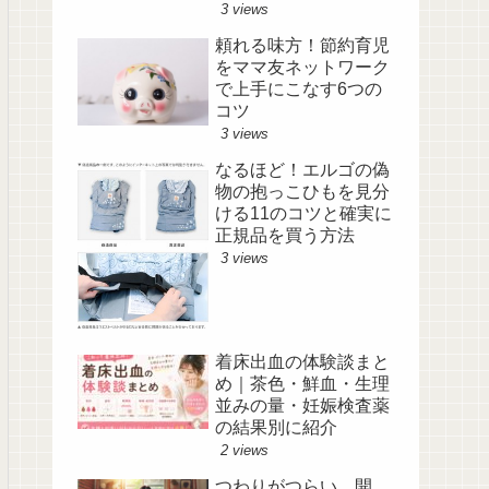
サインを解説
3 views
頼れる味方！節約育児
をママ友ネットワーク
で上手にこなす6つの
コツ
3 views
なるほど！エルゴの偽
物の抱っこひもを見分
ける11のコツと確実に
正規品を買う方法
3 views
着床出血の体験談まと
め｜茶色・鮮血・生理
並みの量・妊娠検査薬
の結果別に紹介
2 views
つわりがつらい…開