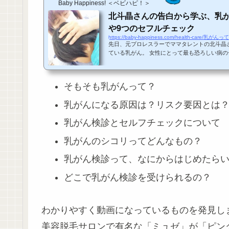
Baby Happiness! ＜ベビハピ！＞
北斗晶さんの告白から学ぶ、乳
や9つのセフルチェック
先日、元プロレスラーでママタレントの北斗晶
ている乳がん。 女性にとって最も恐ろしい病
と心配…乳がんの原因ってなんだろう？そうし
るのではないでしょうか。 （「北斗晶オフィシ
のけ鬼嫁が通る」より） 年間2万人もの女性に発症していて、将来的には
そもそも乳がんって？
胃がん患者数を抜いてしまうのでは…とさえ言
とはどういうものなの？」「発症の原因やリス
乳がんになる原因は？リスク要因とは
ックの方法」「シコリの見分け方」 など...
乳がん検診とセルフチェックについて
乳がんのシコリってどんなもの？
乳がん検診って、なにからはじめたら
どこで乳がん検診を受けられるの？
わかりやすく動画になっているものを発見し
美容脱毛サロンで有名な「ミュゼ」が「ピン