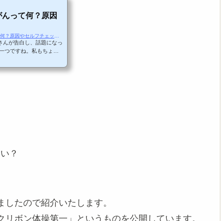
がんって何？原因
https://baby-happiness.com/health-care/乳がんって何？原因やセルフチェック法
さんが告白し、話題になっ
の一つですね。私もちょっ
た疑問を抱いている方もい
ャルブログ そこのけそこ
われています。 「乳がん
ク要因は？」「セルフチェ
？
いい？
ましたので紹介いたします。
クリボン体操第一」というものを公開しています。