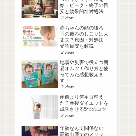
始・ピーク・終了の目
安と効果的な対処法
2 views
赤ちゃんの頭の後ろ・
耳の後ろのしこりは大
丈夫？原因・対処法・
受診目安を解説
2 views
地震や災害で役立つ簡
易オムツ！作り方と使
ってみた感想教えま
す！
2 views
産前より何キロ増え
た？産後ダイエットを
成功させる5つのコツ
2 views
年齢なんて関係ない！
高齢出産でのメリッ