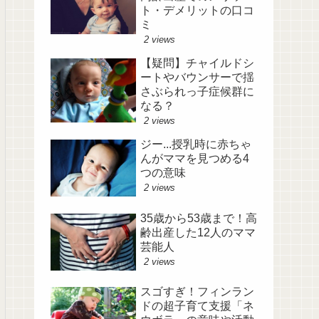
ト・デメリットの口コ
ミ
2 views
【疑問】チャイルドシ
ートやバウンサーで揺
さぶられっ子症候群に
なる？
2 views
ジー...授乳時に赤ちゃ
んがママを見つめる4
つの意味
2 views
35歳から53歳まで！高
齢出産した12人のママ
芸能人
2 views
スゴすぎ！フィンラン
ドの超子育て支援「ネ