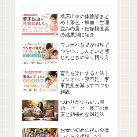
着床出血の体験談まと
め｜茶色・鮮血・生理
並みの量・妊娠検査薬
の結果別に紹介
ワンオペ育児が限界で
つらい…しんどいと感
じたときの乗り切り方
育児を楽にする方法｜
ワンオペ・寝不足・家
事負担を減らすコツを
解説
つわりがつらい…開
始・ピーク・終了の目
安と効果的な対処法
お食い初めの祝い金は
いくら？相場・のし