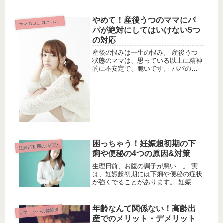
ンスの良い食事と栄養の摂取は不可欠
です。 そこで、妊婦に絶対必要な食
やめて！産後うつのママにパ
材や栄養素3つをご紹介します。葉酸
マ
マのココロとカラダ
で...
パが絶対にしてはいけない5つ
の対応
産後の恨みは一生の恨み。 産後うつ
状態のママは、思っている以上に精神
的に不安定で、脆いです。 パパのや
ってしまいがちな禁句ワードやＮＧ対
応を集めました。 辛い時期こそパパ
とママで乗り越えていきたいですね。
「頑張れ」はＮＧ！産後うつに限ら
ず、...
困っちゃう！妊娠超初期の下
妊娠超初期の諸症状
痢や便秘の4つの原因&対策
生理日前、お腹の調子が悪い…。 実
は、妊娠超初期には下痢や便秘の症状
が強くでることがあります。 妊娠超
初期症状には微熱や鼻水など風邪っぽ
くなることがあります。 それ以外に
もお腹の調子が悪くなることがあるの
年齢なんて関係ない！高齢出
ママ・パパの体験談
をご存知でしょうか？ 体調不良や生
産でのメリット・デメリット
理...