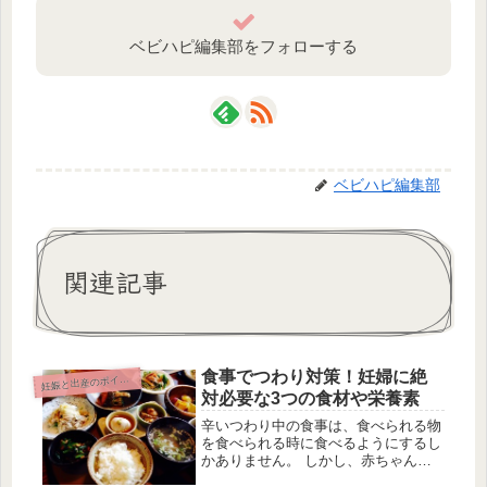
ベビハピ編集部をフォローする
ベビハピ編集部
関連記事
食事でつわり対策！妊婦に絶
妊
娠と出産のポイント
対必要な3つの食材や栄養素
辛いつわり中の食事は、食べられる物
を食べられる時に食べるようにするし
かありません。 しかし、赤ちゃんを
健全かつ丈夫に育てるためには、バラ