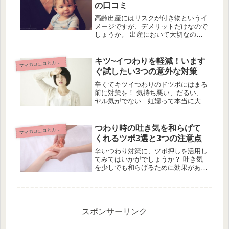
の口コミ
高齢出産にはリスクが付き物というイ
メージですが、デメリットだけなので
しょうか。 出産において大切なのは
年齢？ 高齢出産でのメリットはない
の？ 様々な不安が頭をよぎってしま
うかもしれません。 これから妊娠を
キツ~イつわりを軽減！います
マ
マのココロとカラダ
計画していて高齢出産になりそうな
ぐ試したい3つの意外な対策
人、...
辛くてキツイつわりのドツボにはまる
前に対策を！ 気持ち悪い、だるい、
ヤル気がでない…妊婦って本当に大変
ですよね。 でもずっとダラダラして
いるわけにもいかないし、元気を取り
戻さないとお腹の赤ちゃんにも悪い気
つわり時の吐き気を和らげて
マ
マのココロとカラダ
が…。 今回はつわりを軽減させてく
くれるツボ3選と3つの注意点
れ...
辛いつわり対策に、ツボ押しを活用し
てみてはいかがでしょうか？ 吐き気
を少しでも和らげるために効果がある
と言われているツボ3選をご紹介しま
す。内関（ないかん）乗り物酔いなど
の吐き気に効果があると言われている
ツボです。 手首の付け根（シワのあ
る...
スポンサーリンク